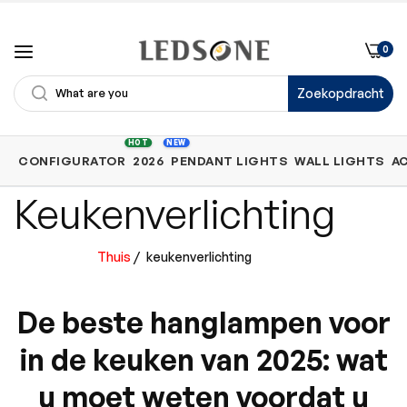
0
Zoekopdracht
Shop
HOT
NEW
CONFIGURATOR
2026
PENDANT LIGHTS
WALL LIGHTS
A
by
Keukenverlichting
Category
Thuis
/
keukenverlichting
De beste hanglampen voor
in de keuken van 2025: wat
u moet weten voordat u