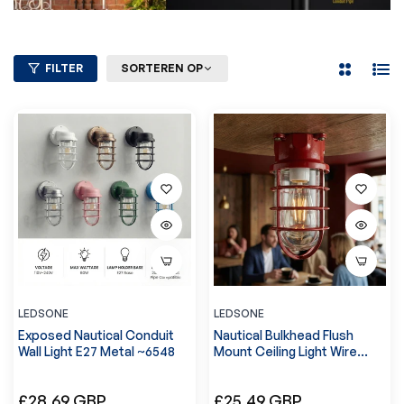
FILTER
SORTEREN OP
2
Lijst
Kolommen
LEDSONE
LEDSONE
Exposed Nautical Conduit
Nautical Bulkhead Flush
Wall Light E27 Metal ~6548
Mount Ceiling Light Wire
Cage E27 ~6546
Normale
Normale
£28.69 GBP
£25.49 GBP