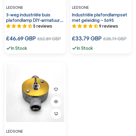
LEDSONE
LEDSONE
3-weg industriële buis
Industriële plafondlampset
plafondlamp DIY-armatuur -
met geleiding ~ 5695
5638
5 reviews
9 reviews
Normale
Normale
£46.69 GBP
Verkoopprijs
£33.79 GBP
Verkoopprijs
£52.89 GBP
£38.79 GBP
prijs
prijs
In Stock
In Stock
LEDSONE