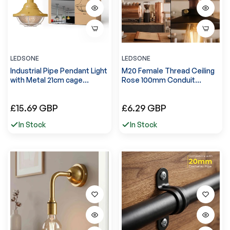
LEDSONE
LEDSONE
Industrial Pipe Pendant Light
M20 Female Thread Ceiling
with Metal 21cm cage
Rose 100mm Conduit
Hanging Conduit Set ~ 6112
Pendant Kit~6817
Normale
Normale
£15.69 GBP
£6.29 GBP
prijs
prijs
In Stock
In Stock