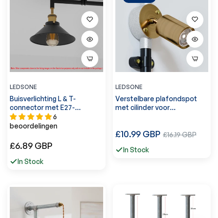
LEDSONE
LEDSONE
Buisverlichting L & T-
Verstelbare plafondspot
connector met E27-
met cilinder voor
armhouder -5643
leidingverlichting -5633
6
beoordelingen
Normale
£10.99 GBP
Verkoopprijs
£16.19 GBP
Normale
prijs
£6.89 GBP
In Stock
prijs
In Stock