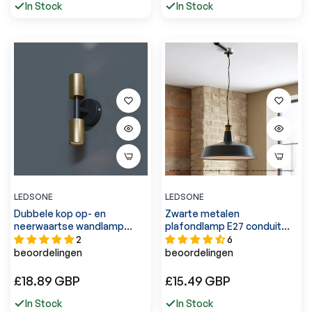
In Stock
In Stock
LEDSONE
LEDSONE
Dubbele kop op- en
Zwarte metalen
neerwaartse wandlamp
plafondlamp E27 conduit
GU10-spot - 5632
-5647
2
6
beoordelingen
beoordelingen
Normale
Normale
£18.89 GBP
£15.49 GBP
prijs
prijs
In Stock
In Stock