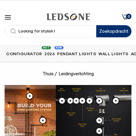
0
Zoekopdracht
Shop
HOT
NEW
CONFIGURATOR
2026
PENDANT LIGHTS
WALL LIGHTS
A
by
Category
Thuis
/
Leidingverlichting