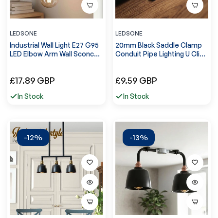
LEDSONE
LEDSONE
Industrial Wall Light E27 G95
20mm Black Saddle Clamp
LED Elbow Arm Wall Sconce -
Conduit Pipe Lighting U Clip
6829
~6289
Normale
Normale
£17.89 GBP
£9.59 GBP
prijs
prijs
In Stock
In Stock
-12%
-13%