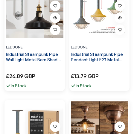
LEDSONE
LEDSONE
Industrial Steampunk Pipe
Industrial Steampunk Pipe
Wall Light Metal Barn Shade
Pendant Light E27 Metal
Mount Kit ~ 6118
cage hanging Lights~6111
Normale
Normale
£26.89 GBP
£13.79 GBP
prijs
prijs
In Stock
In Stock