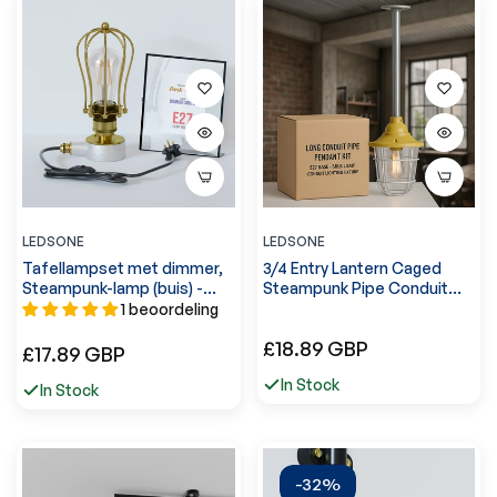
LEDSONE
LEDSONE
Tafellampset met dimmer,
3/4 Entry Lantern Caged
Steampunk-lamp (buis) -
Steampunk Pipe Conduit
5651
Pendant Light Kit ~6102
1 beoordeling
Normale
£18.89 GBP
Normale
£17.89 GBP
prijs
prijs
In Stock
In Stock
-32%