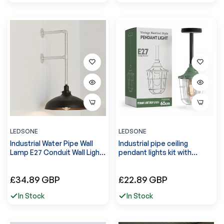
LEDSONE
LEDSONE
Industrial Water Pipe Wall
Industrial pipe ceiling
Lamp E27 Conduit Wall Light
pendant lights kit with
~6143
Conduit Fisherman Cage ~
6114
Normale
Normale
£34.89 GBP
£22.89 GBP
prijs
prijs
In Stock
In Stock