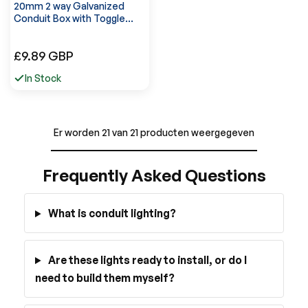
20mm 2 way Galvanized
Conduit Box with Toggle
Switch Box fitting~6101
Normale
£9.89 GBP
prijs
In Stock
Er worden 21 van 21 producten weergegeven
Frequently Asked Questions
What is conduit lighting?
Are these lights ready to install, or do I
need to build them myself?