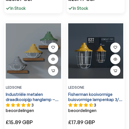
prijs
prijs
In Stock
In Stock
LEDSONE
LEDSONE
Industriële metalen
Fisherman kooivormige
draadkooipijp hanglamp ~
buisvormige lampenkap 3/4"
5558
entreewandlantaarn met
3
3
glas - 5570
beoordelingen
beoordelingen
Normale
Normale
£15.89 GBP
£17.89 GBP
prijs
prijs